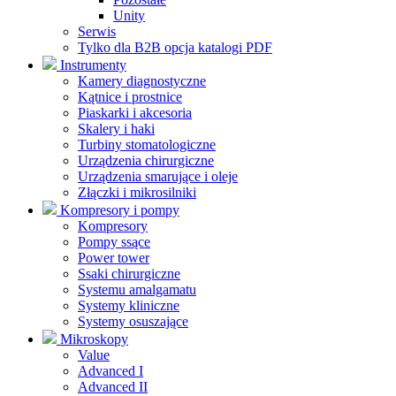
Unity
Serwis
Tylko dla B2B opcja katalogi PDF
Instrumenty
Kamery diagnostyczne
Kątnice i prostnice
Piaskarki i akcesoria
Skalery i haki
Turbiny stomatologiczne
Urządzenia chirurgiczne
Urządzenia smarujące i oleje
Złączki i mikrosilniki
Kompresory i pompy
Kompresory
Pompy ssące
Power tower
Ssaki chirurgiczne
Systemu amalgamatu
Systemy kliniczne
Systemy osuszające
Mikroskopy
Value
Advanced I
Advanced II