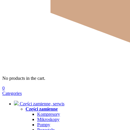
No products in the cart.
0
Categories
Części zamienne, serwis
Części zamienne
Kompresory
Mikroskopy
Pompy
Pozostałe