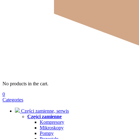
No products in the cart.
0
Categories
Części zamienne, serwis
Części zamienne
Kompresory
Mikroskopy
Pompy
Pozostałe