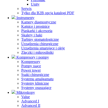
Unity
Serwis
Tylko dla B2B opcja katalogi PDF
Instrumenty
Kamery diagnostyczne
Kątnice i prostnice
Piaskarki i akcesoria
Skalery i haki
Turbiny stomatologiczne
Urządzenia chirurgiczne
Urządzenia smarujące i oleje
Złączki i mikrosilniki
Kompresory i pompy
Kompresory
Pompy ssące
Power tower
Ssaki chirurgiczne
Systemu amalgamatu
Systemy kliniczne
Systemy osuszające
Mikroskopy
Value
Advanced I
Advanced II