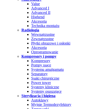
Value
Advanced I
Advanced II
Highend
Akcesoria
Technika montażu
Radiologia
Wewnątrzustne
Zewnątrzustne
Płytki obrazowe i osłonki
Akcesoria
Oprogramowanie
Kompresory i pompy
Kompresory
Pompy ssące
Systemu amalgamatu
Separatory
Ssaki chirurgiczne
Power tower
Systemy kliniczne
Systemy osuszające
Sterylizacja i higiena
Autoklawy
Myjnie Termodezyfektory
Zgrzewarki