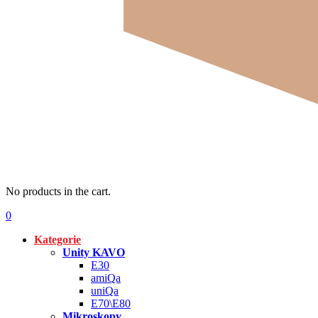
No products in the cart.
0
Kategorie
Unity KAVO
E30
amiQa
uniQa
E70\E80
Mikroskopy