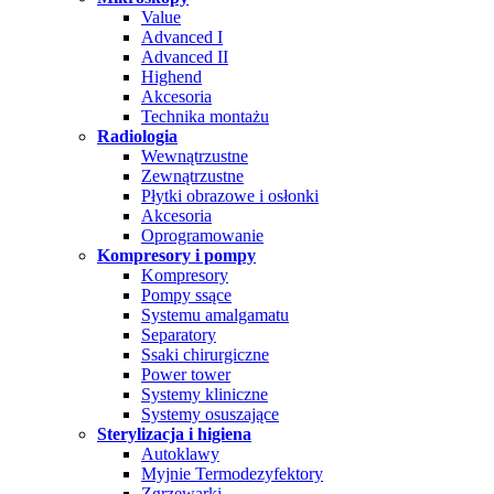
Value
Advanced I
Advanced II
Highend
Akcesoria
Technika montażu
Radiologia
Wewnątrzustne
Zewnątrzustne
Płytki obrazowe i osłonki
Akcesoria
Oprogramowanie
Kompresory i pompy
Kompresory
Pompy ssące
Systemu amalgamatu
Separatory
Ssaki chirurgiczne
Power tower
Systemy kliniczne
Systemy osuszające
Sterylizacja i higiena
Autoklawy
Myjnie Termodezyfektory
Zgrzewarki