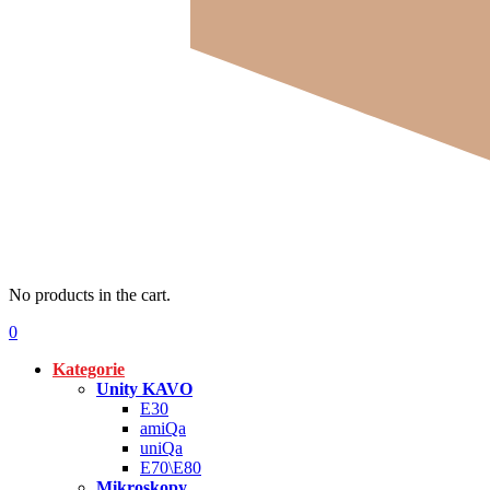
No products in the cart.
0
Kategorie
Unity KAVO
E30
amiQa
uniQa
E70\E80
Mikroskopy