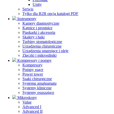
Unity
Serwis
Tylko dla B2B opcja katalogi PDF
Instrumenty
Kamery diagnostyczne
Kątnice i prostnice
Piaskarki i akcesoria
Skalery i haki
Turbiny stomatologiczne
Urządzenia chirurgiczne
Urządzenia smarujące i oleje
Złączki i mikrosilniki
Kompresory i pompy
Kompresory
Pompy ssące
Power tower
Ssaki chirurgiczne
Systemu amalgamatu
Systemy kliniczne
Systemy osuszające
Mikroskopy
Value
Advanced I
Advanced II