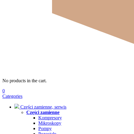
No products in the cart.
0
Categories
Części zamienne, serwis
Części zamienne
Kompresory
Mikroskopy
Pompy
Pozostałe