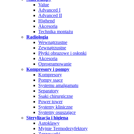
Value
Advanced I
Advanced II
Highend
Akcesoria
Technika montażu
Radiologia
Wewnątrzustne
Zewnątrzustne
Płytki obrazowe i osłonki
Akcesoria
Oprogramowanie
Kompresory i pompy
Kompresory
Pompy ssące
Systemu amalgamatu
Separatory
Ssaki chirurgiczne
Power tower
Systemy kliniczne
Systemy osuszające
Sterylizacja i higiena
Autoklawy
Myjnie Termodezyfektory
Zgrzewarki