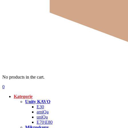
No products in the cart.
0
Kategorie
Unity KAVO
E30
amiQa
uniQa
E70\E80
Mikroskopy