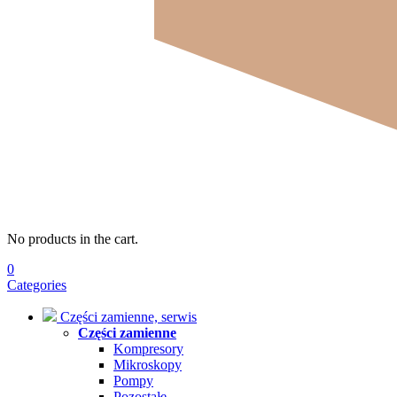
No products in the cart.
0
Categories
Części zamienne, serwis
Części zamienne
Kompresory
Mikroskopy
Pompy
Pozostałe