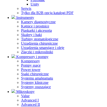
Unity
Serwis
Tylko dla B2B opcja katalogi PDF
Instrumenty
Kamery diagnostyczne
Kątnice i prostnice
Piaskarki i akcesoria
Skalery i haki
Turbiny stomatologiczne
Urządzenia chirurgiczne
Urządzenia smarujące i oleje
Złączki i mikrosilniki
Kompresory i pompy
Kompresory
Pompy ssące
Power tower
Ssaki chirurgiczne
Systemu amalgamatu
Systemy kliniczne
Systemy osuszające
Mikroskopy
Value
Advanced I
Advanced II